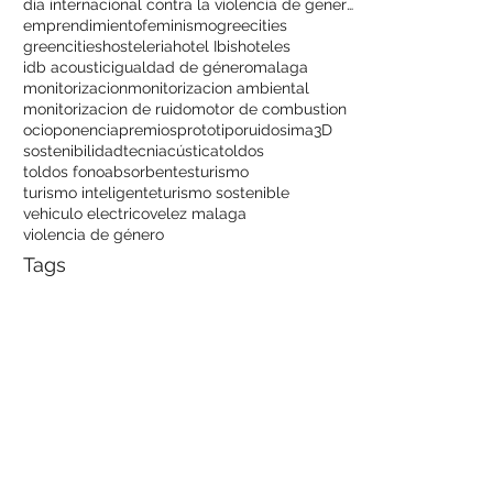
dia internacional contra la violencia de genero
emprendimiento
feminismo
greecities
greencities
hosteleria
hotel Ibis
hoteles
idb acoustic
igualdad de género
malaga
monitorizacion
monitorizacion ambiental
monitorizacion de ruido
motor de combustion
ocio
ponencia
premios
prototipo
ruido
sima3D
sostenibilidad
tecniacústica
toldos
toldos fonoabsorbentes
turismo
turismo inteligente
turismo sostenible
vehiculo electrico
velez malaga
violencia de género
Tags